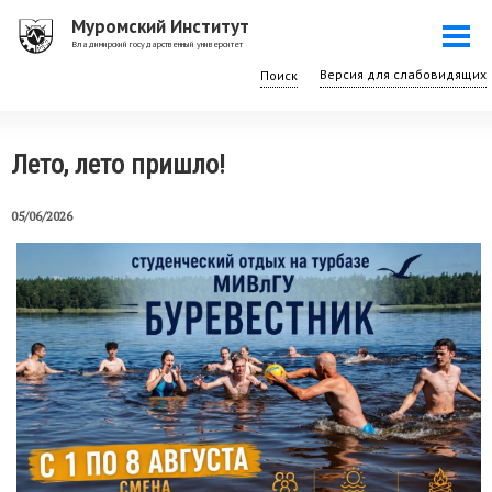
Перейти
Муромский Институт
Togg
к
Владимирский государственный университет
navi
основному
Поиск
содержанию
Лето, лето пришло!
05/06/2026