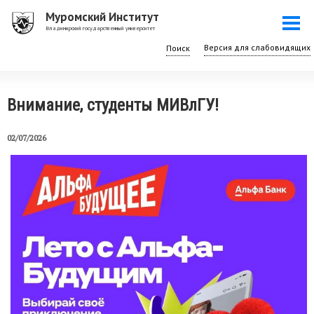
Перейти
Муромский Институт
Togg
к
Владимирский государственный университет
navi
основному
Поиск
содержанию
Внимание, студенты МИВлГУ!
02/07/2026