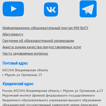
Информационно-образовательный портал МИ ВлГУ
Footer
Абитуриенту
menu
Сведения об образовательной организации
Анкета оценки качества предоставляемых услуг
Часто задаваемые вопросы
Почтовый адрес
602264, Владимирская область
г. Муром, ул. Орловская, 23
Юридический адрес
Россия, 602264, Владимирская область, г. Муром, ул. Орловская, д.23
Муромский институт (филиал) федерального государственного
бюджетного образовательного учреждения высшего образования
«Владимирский государственный университет имени Александра