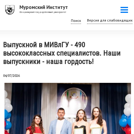
Перейти
Муромский Институт
Togg
к
Владимирский государственный университет
navi
основному
Поиск
содержанию
Выпускной в МИВлГУ - 490
высококлассных специалистов. Наши
выпускники - наша гордость!
04/07/2026