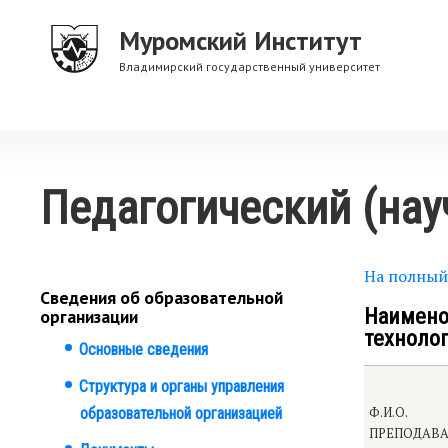
Перейти
Муромский Институт
к
основному
Владимирский государственный университет
содержанию
Педагогический (нау
На полный
Сведения об образовательной
Наименов
организации
техноло
Основные сведения
Структура и органы управления
образовательной организацией
Ф.И.О.
ПРЕПОДАВА