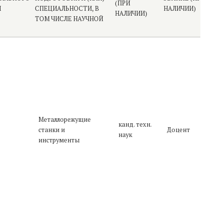
(ПРИ
Я
СПЕЦИАЛЬНОСТИ, В
НАЛИЧИИ)
ГО
НАЛИЧИИ)
ТОМ ЧИСЛЕ НАУЧНОЙ
П
в
о
Металлорежущие
п
канд. техн.
станки и
Доцент
2
наук
инструменты
г
у
П
э
о
р