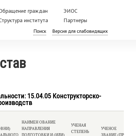
Обращение граждан
ЭИОС
Структура института
Партнеры
Поиск
остав
ьности: 15.04.05 Конструкторско-
роизводств
НАИМЕН ОВАНИЕ
УЧЕНАЯ
ОВНИ)
НАПРАВЛЕНИЯ
УЧЕНОЕ
С
СТЕПЕНЬ
АЛЬНОГО
ПОДГОТОВКИ И (ИЛИ)
ЗВАНИЕ (ПРИ
КВ