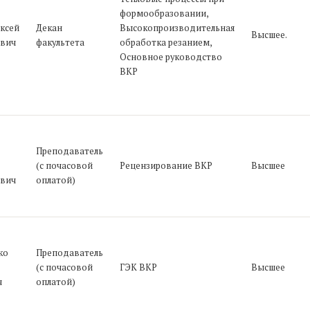
формообразовании,
ксей
Декан
Высокопроизводительная
Высшее.
вич
факультета
обработка резанием,
Основное руководство
ВКР
Преподаватель
(с почасовой
Рецензирование ВКР
Высшее
вич
оплатой)
ко
Преподаватель
(с почасовой
ГЭК ВКР
Высшее
ч
оплатой)