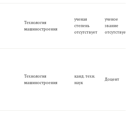
1
1
г
ученая
ученое
Технология
М
степень
звание
О
машиностроения
-
отсутствует
отсутствует
п
д
1
П
О
п
S
к
-
о
Технология
канд. техн.
"
Доцент
п
машиностроения
наук
1
2
0
с
"
"
я
т
А
П
э
о