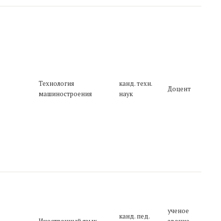
п
п
0
М
5
п
с
П
2
Технология
канд. техн.
э
3
Доцент
машиностроения
наук
о
п
р
д
-
И
д
ученое
я
канд. пед.