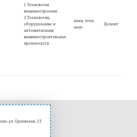
р
1
1.Технология
«
машиностроения.
M
2.Технология,
канд. техн.
(
оборудование и
Доцент
наук
о
автоматизация
п
машиностроительных
д
производств
С
ром, ул. Орловская, 23