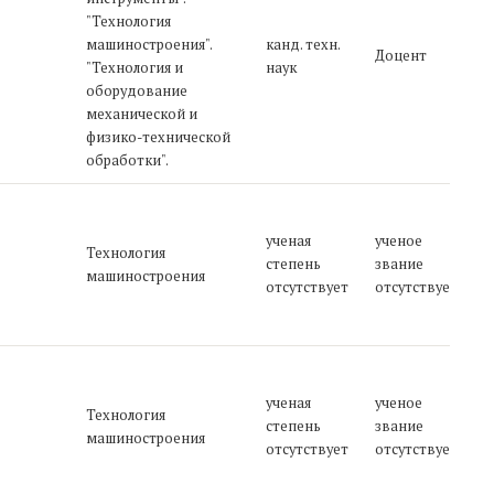
т
"Технология
1
машиностроения".
канд. техн.
Доцент
п
"Технология и
наук
д
оборудование
2
механической и
п
физико-технической
о
обработки".
к
о
2
ученая
ученое
Ч
Технология
степень
звание
О
д
машиностроения
отсутствует
отсутствует
3
п
у
р
2
ученая
ученое
2
Технология
степень
звание
О
п
машиностроения
отсутствует
отсутствует
д
4