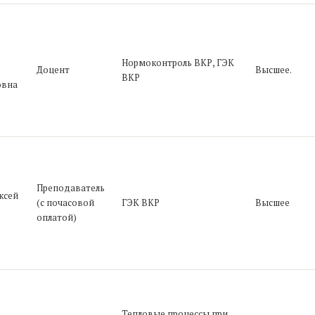
Нормоконтроль ВКР, ГЭК
Доцент
Высшее.
ВКР
овна
Преподаватель
ксей
(с почасовой
ГЭК ВКР
Высшее
оплатой)
Тепловые процессы при