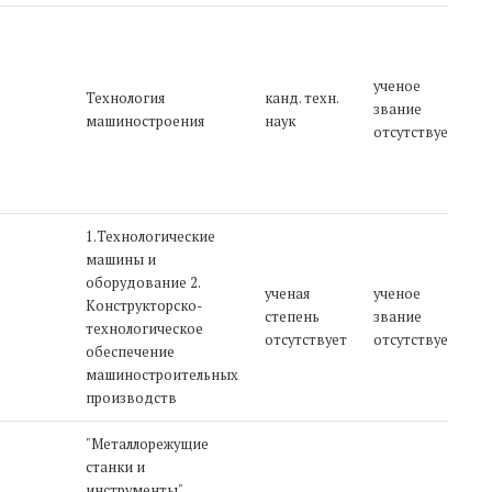
П
п
в
ученое
Технология
канд. техн.
1
звание
машиностроения
наук
П
отсутствует
э
о
р
1.Технологические
машины и
оборудование 2.
П
ученая
ученое
Конструкторско-
э
степень
звание
технологическое
о
отсутствует
отсутствует
обеспечение
р
машиностроительных
производств
"Металлорежущие
1
станки и
п
инструменты".