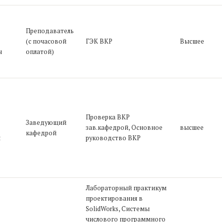
Преподаватель
(с почасовой
ГЭК ВКР
Высшее
ч
оплатой)
Проверка ВКР
Заведующий
зав.кафедрой, Основное
высшее
кафедрой
ч
руководство ВКР
Лабораторный практикум
проектирования в
SolidWorks, Системы
числового программного