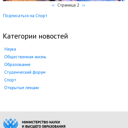
←
‹‹
Страница 2
Следующая
››
Нумерация
страниц
страница
Подписаться на Спорт
Категории новостей
Наука
Общественная жизнь
Образование
Студенческий форум
Спорт
Открытые лекции