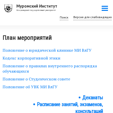
Перейти
Муромский Институт
Togg
к
Владимирский государственный университет
navi
основному
Поиск
содержанию
План мероприятий
Положение о юридической клинике МИ ВлГУ
Кодекс корпоративной этики
Положение о правилах внутреннего распорядка
обучающихся
Положение о Студенческом совете
Положение об УВК МИ ВлГУ
Деканаты
Студенту
Расписание занятий, экзаменов,
консультаций