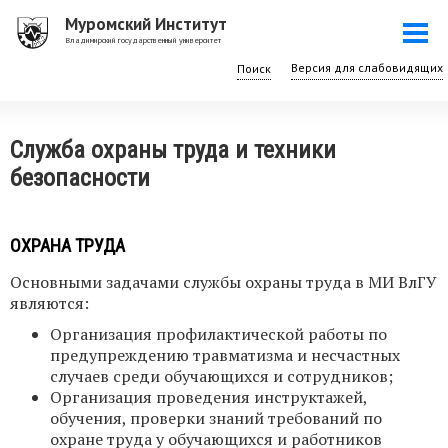
Перейти
Муромский Институт
Togg
к
Владимирский государственный университет
navi
основному
Поиск
содержанию
Служба охраны труда и техники
безопасности
ОХРАНА ТРУДА
Основными задачами службы охраны труда в МИ ВлГУ
являются:
Организация профилактической работы по
предупреждению травматизма и несчастных
случаев среди обучающихся и сотрудников;
Организация проведения инструктажей,
обучения, проверки знаний требований по
охране труда у обучающихся и работников